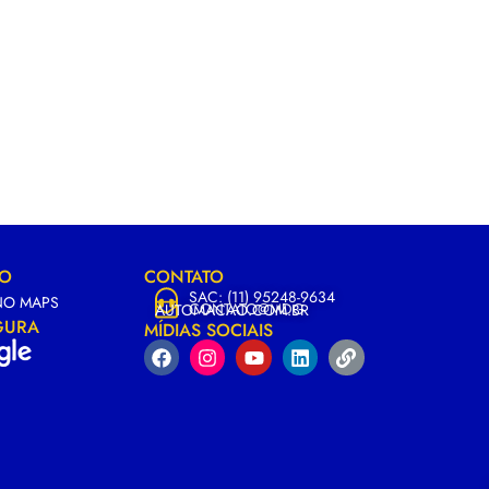
ÃO
CONTATO
SAC: (11) 95248-9634
NO MAPS
CONTATO@MDG
AUTOMACAO.COM.BR
GURA
MÍDIAS SOCIAIS