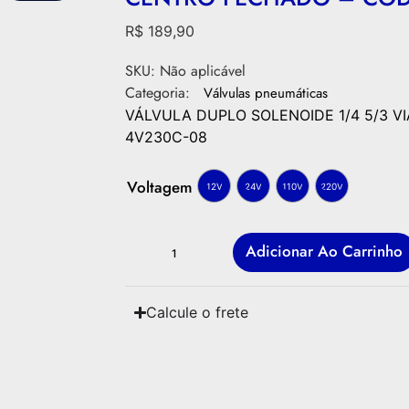
R$
189,90
SKU:
Não aplicável
Categoria:
Válvulas pneumáticas
VÁLVULA DUPLO SOLENOIDE 1/4 5/3 V
4V230C-08
Voltagem
12V
24V
110V
220V
Adicionar Ao Carrinho
Calcule o frete