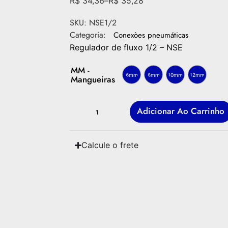
R$
34,36
–
R$
35,28
SKU:
NSE1/2
Categoria:
Conexòes pneumáticas
Regulador de fluxo 1/2 – NSE
MM -
6mm
8mm
10mm
12mm
Mangueiras
Adicionar Ao Carrinho
Calcule o frete