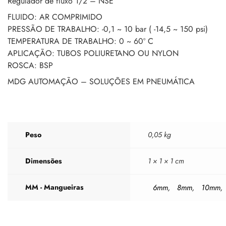
Regulador de fluxo 1/2 – NSE
FLUIDO: AR COMPRIMIDO
PRESSÃO DE TRABALHO: -0,1 ~ 10 bar ( -14,5 ~ 150 psi)
TEMPERATURA DE TRABALHO: 0 ~ 60º C
APLICAÇÃO: TUBOS POLIURETANO OU NYLON
ROSCA: BSP
MDG AUTOMAÇÃO – SOLUÇÕES EM PNEUMÁTICA
Peso
0,05 kg
Dimensões
1 × 1 × 1 cm
MM - Mangueiras
6mm
8mm
10mm
,
,
,