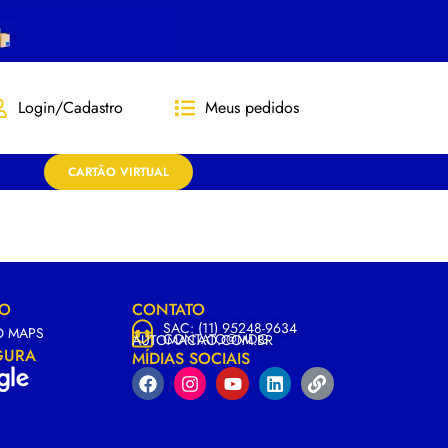
Login/Cadastro
Meus pedidos
CARTÃO VIRTUAL
ÃO
CONTATO
SAC: (11) 95248-9634
O MAPS
CONTATO@MDG
AUTOMACAO.COM.BR
GURA
MÍDIAS SOCIAIS